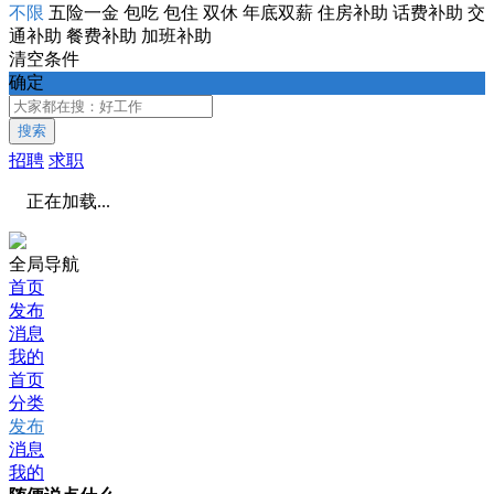
不限
五险一金
包吃
包住
双休
年底双薪
住房补助
话费补助
交
通补助
餐费补助
加班补助
清空条件
确定
搜索
招聘
求职
正在加载...
全局导航
首页
发布
消息
我的
首页
分类
发布
消息
我的