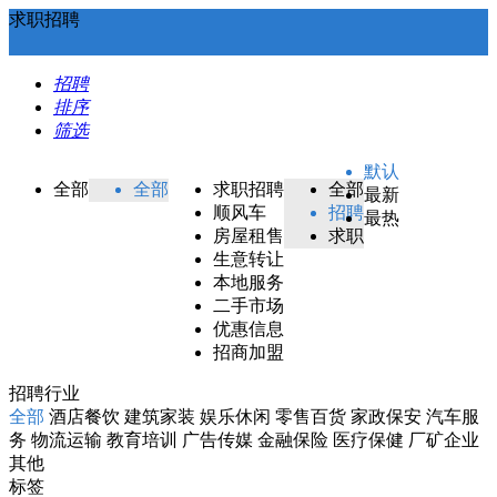
求职招聘
招聘
排序
筛选
默认
全部
全部
求职招聘
全部
最新
顺风车
招聘
最热
房屋租售
求职
生意转让
本地服务
二手市场
优惠信息
招商加盟
招聘行业
全部
酒店餐饮
建筑家装
娱乐休闲
零售百货
家政保安
汽车服
务
物流运输
教育培训
广告传媒
金融保险
医疗保健
厂矿企业
其他
标签