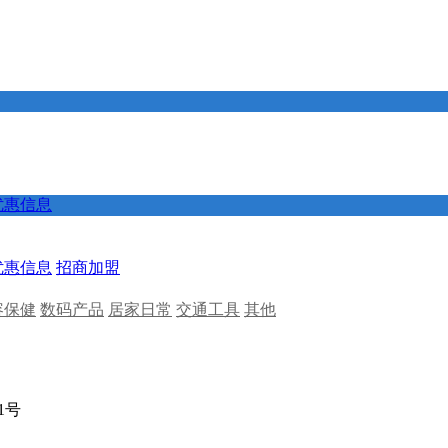
优惠信息
优惠信息
招商加盟
容保健
数码产品
居家日常
交通工具
其他
01号