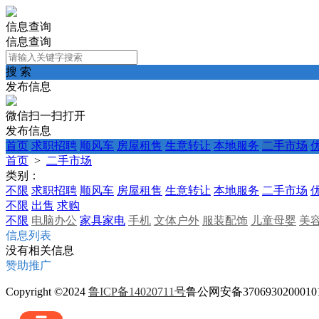
信息查询
信息查询
搜 索
发布信息
微信扫一扫打开
发布信息
首页
求职招聘
顺风车
房屋租售
生意转让
本地服务
二手市场
首页
>
二手市场
类别：
不限
求职招聘
顺风车
房屋租售
生意转让
本地服务
二手市场
不限
出售
求购
不限
电脑办公
家具家电
手机
文体户外
服装配饰
儿童母婴
美
信息列表
没有相关信息
赞助推广
Copyright ©2024
鲁ICP备14020711号
鲁公网安备370693020001