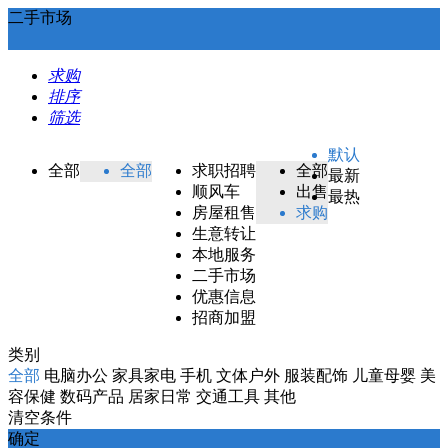
二手市场
求购
排序
筛选
默认
全部
全部
求职招聘
全部
最新
顺风车
出售
最热
房屋租售
求购
生意转让
本地服务
二手市场
优惠信息
招商加盟
类别
全部
电脑办公
家具家电
手机
文体户外
服装配饰
儿童母婴
美
容保健
数码产品
居家日常
交通工具
其他
清空条件
确定