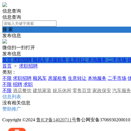
信息查询
信息查询
搜 索
发布信息
微信扫一扫打开
发布信息
首页
求职招聘
顺风车
房屋租售
生意转让
本地服务
二手市场
首页
>
求职招聘
类别：
不限
求职招聘
顺风车
房屋租售
生意转让
本地服务
二手市场
不限
招聘
求职
不限
酒店餐饮
建筑家装
娱乐休闲
零售百货
家政保安
汽车服务
信息列表
没有相关信息
赞助推广
Copyright ©2024
鲁ICP备14020711号
鲁公网安备370693020001