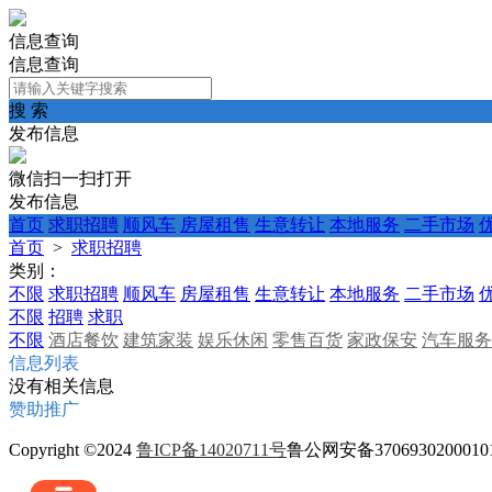
信息查询
信息查询
搜 索
发布信息
微信扫一扫打开
发布信息
首页
求职招聘
顺风车
房屋租售
生意转让
本地服务
二手市场
首页
>
求职招聘
类别：
不限
求职招聘
顺风车
房屋租售
生意转让
本地服务
二手市场
不限
招聘
求职
不限
酒店餐饮
建筑家装
娱乐休闲
零售百货
家政保安
汽车服务
信息列表
没有相关信息
赞助推广
Copyright ©2024
鲁ICP备14020711号
鲁公网安备370693020001